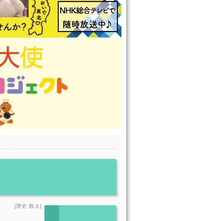
[歴史,観る]