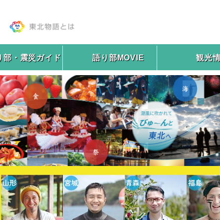
り部・震災ガイド
語り部MOVIE
観光