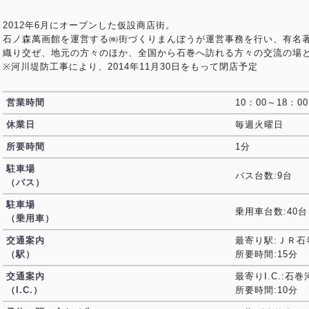
2012年6月にオープンした仮設商店街。
石ノ森萬画館を運営する㈱街づくりまんぼうが運営事務を行い、有名
織り交ぜ、地元の方々のほか、全国から石巻へ訪れる方々の交流の場
※河川堤防工事により、2014年11月30日をもって閉店予定
営業時間
10：00～18：00
休業日
毎週火曜日
所要時間
1分
駐車場
バス台数:9台
（バス）
駐車場
乗用車台数:40台
（乗用車）
交通案内
最寄り駅:ＪＲ石
（駅）
所要時間:15分
交通案内
最寄りI.C.:石巻
（I.C.）
所要時間:10分