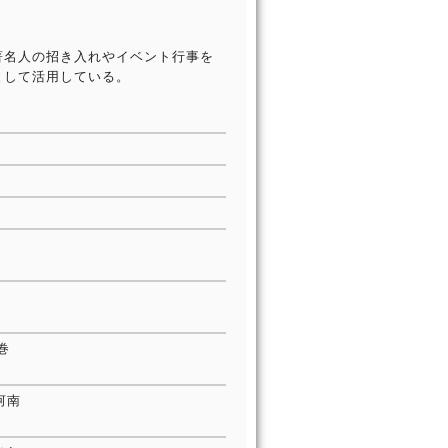
著名人の招き入れやイベント行事を
として活用している。
巻
河南