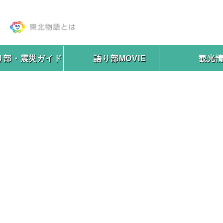
り部・震災ガイド
語り部MOVIE
観光