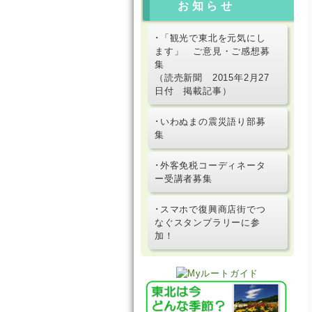
お知らせ
･「観光で東北を元気にし
ます」 ご意見・ご感想募
集
（読売新聞 2015年2月27
日付 掲載記事）
･いわぬまの震災語り部募
集
･外客免税コーディネータ
ー受講者募集
･スマホで復興商店街でつ
なぐスタンプラリーに参
加！