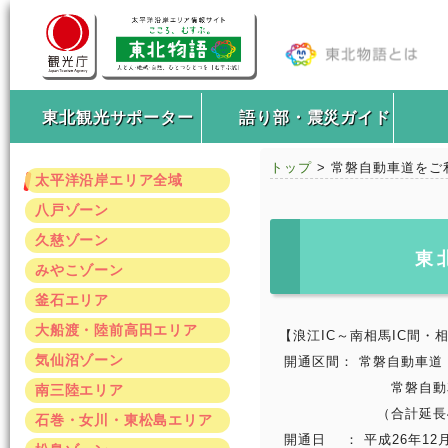
東北観光サポーター
語り部・震災ガイド
トップ
> 常磐自動車道をご
太平洋沿岸エリア全域
八戸ゾーン
久慈ゾーン
東
みやこゾーン
釜石エリア
大船渡・陸前高田エリア
【浪江IC～南相馬IC間・
気仙沼ゾーン
開通区間： 常磐自動車道 浪
常磐自動車道 相馬IC
南三陸エリア
（合計延長41.
石巻・女川・東松島エリア
開通日 ： 平成26年12