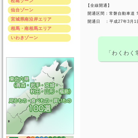
松島ゾーン
【全線開通】
仙台ゾーン
開通区間：常磐自動車道 常磐
宮城県南沿岸エリア
開通日 ：平成27年3月1
相馬・南相馬エリア
いわきゾーン
「わくわく