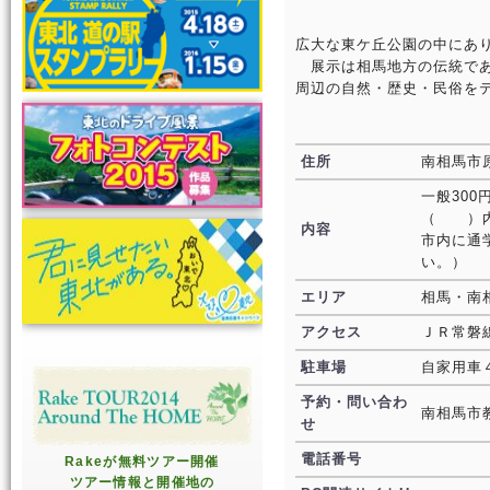
広大な東ケ丘公園の中にあ
展示は相馬地方の伝統であ
周辺の自然・歴史・民俗を
住所
南相馬市
一般300
（ ）内
内容
市内に通
い。）
エリア
相馬・南
アクセス
ＪＲ常磐
駐車場
自家用車
予約・問い合わ
南相馬市
せ
電話番号
Rakeが無料ツアー開催
ツアー情報と開催地の