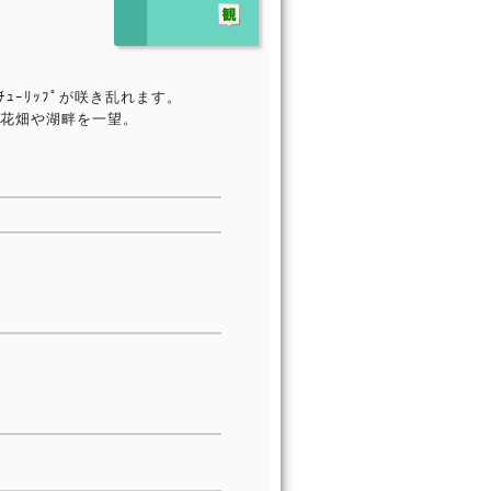
ｭｰﾘｯﾌﾟが咲き乱れます。
ほか花畑や湖畔を一望。