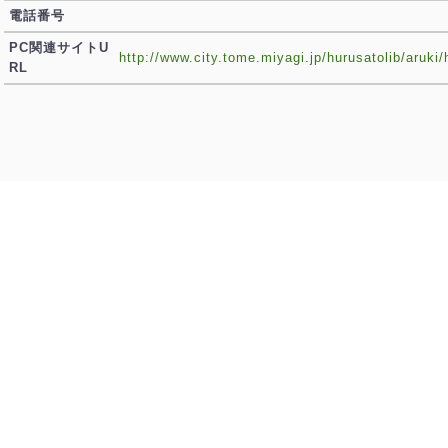
電話番号
PC関連サイトU
http://www.city.tome.miyagi.jp/hurusatolib/aru
RL