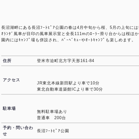
長沼湖畔にある長沼ﾌｰﾄﾋﾟｱ公園の春は4月中旬から桜、5月の上旬にはﾁ
ｵﾗﾝﾀﾞ風車が目印の風車展示室と全長111mのﾛｰﾗｰ滑り台からは桜
園内にはｷｬﾝﾌﾟ場も併設され、ﾊﾞｰﾍﾞｷｭｰやｵｰﾄｷｬﾝﾌﾟも楽しめます。
住所
登米市迫町北方字天形161-84
アクセス
JR東北本線新田駅より車で10分
東北自動車道築館ICより車で30分
駐車場
無料駐車場あり
普通車 200台
予約・問い合わ
長沼ﾌｰﾄﾋﾟｱ公園
せ