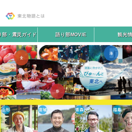
り部・震災ガイド
語り部MOVIE
観光