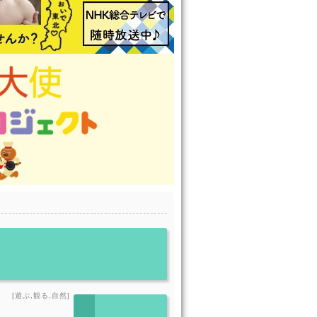
[遊ぶ,観る,自然]