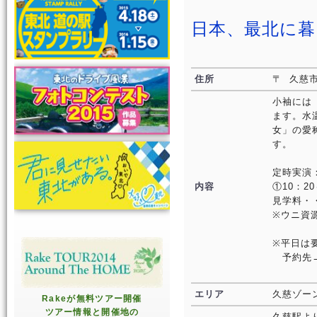
日本、最北に暮
住所
〒 久慈市宇
小袖には
ます。水
女」の愛
す。
定時実演
内容
①10：20
見学料・
※ウニ資
※平日は
予約先→小
エリア
久慈ゾー
Rakeが無料ツアー開催
ツアー情報と開催地の
久慈駅よ