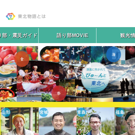
り部・震災ガイド
語り部MOVIE
観光