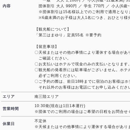
一般 大人 1,100円 ／ 小人(6歳~12歳未満) 5
内容
団体割引 大人 990円 ／ 学生 770円 ／ 小人(6歳~
※団体割引は15名様以上でのご利用で適用となり
※6歳未満のお子様は大人1名につき、おひとり様
【観光船について】
「第三はまゆり」定員55名 ※要予約
【留意事項】
〇天候またはその他の事情により運休する場合があ
ご確認ください。
〇お支払いはホテルで現金のみの支払いとなります
〇観光船の発着所には駐車場がございません。ホテ
必ずご利用ください。
〇ご予約の際は、前日18時までに宿泊のお客様はホ
それ以外のお客様はお電話にてお申し込みくださ
エリア
南三陸エリア
10:30発(現在は1日1本運行)
営業時間
※団体でのご利用の場合はご希望の日程をお問合せ
不定休
休業日
※天候またはその他事情により運休する場合があり