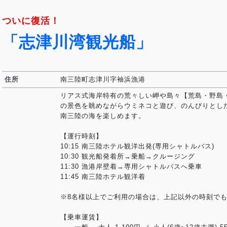
ついに復活！
「志津川湾観光船」
住所
南三陸町志津川字袖浜漁港
リアス式海岸特有の荒々しい岬や島々【荒島・野島・
の景色を眺めながらウミネコと遊び、のんびりとし
南三陸の海を楽しめます。
【運行時刻】
10:15 南三陸ホテル観洋出発(専用シャトルバス)
10:30 観光船発着所→乗船→クルージング
11:30 漁港岸壁着→専用シャトルバスへ乗車
11:45 南三陸ホテル観洋着
※8名様以上でご利用の場合は、上記以外の時刻で
【乗車運賃】