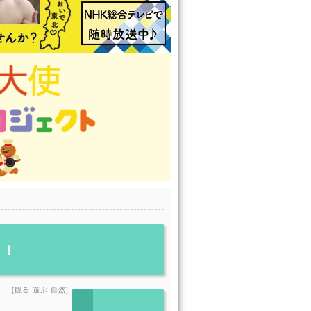
！！
[観る,遊ぶ,自然]