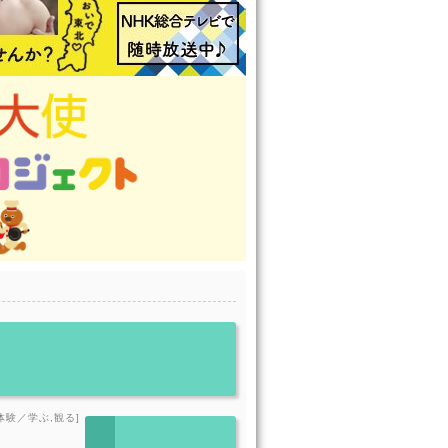
体験／学ぶ,観る]