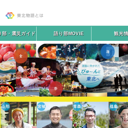
り部・震災ガイド
語り部MOVIE
観光