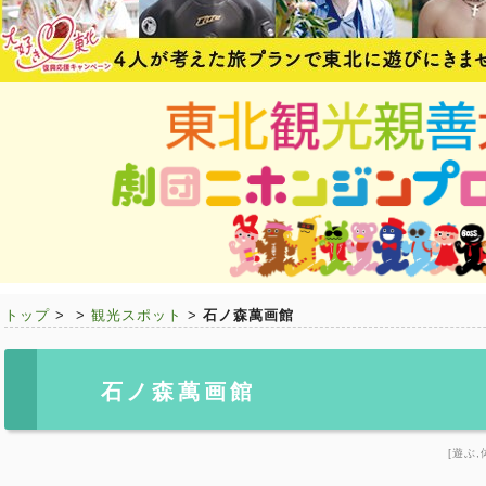
トップ
>
>
観光スポット
>
石ノ森萬画館
石ノ森萬画館
[遊ぶ,