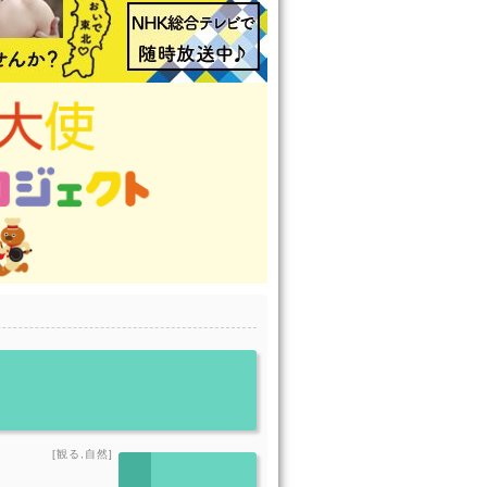
[観る,自然]