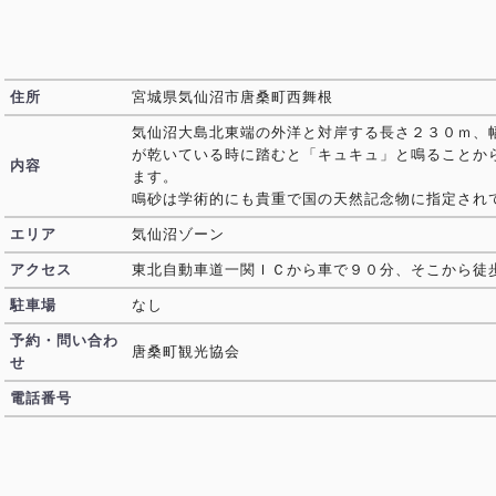
住所
宮城県気仙沼市唐桑町西舞根
気仙沼大島北東端の外洋と対岸する長さ２３０ｍ、
が乾いている時に踏むと「キュキュ」と鳴ることか
内容
ます。
鳴砂は学術的にも貴重で国の天然記念物に指定され
エリア
気仙沼ゾーン
アクセス
東北自動車道一関ＩＣから車で９０分、そこから徒
駐車場
なし
予約・問い合わ
唐桑町観光協会
せ
電話番号