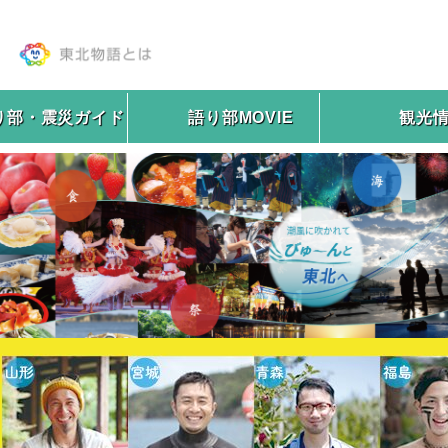
り部・震災ガイド
語り部MOVIE
観光