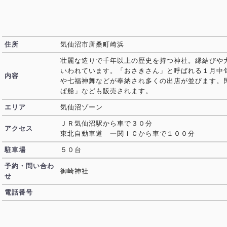
住所
気仙沼市唐桑町崎浜
壮麗な造りで千年以上の歴史を持つ神社。縁結びや
いわれています。「おさきさん」と呼ばれる１月中
内容
や七福神舞などが奉納され多くの出店が並びます。
ぱ船」なども販売されます。
エリア
気仙沼ゾーン
ＪＲ気仙沼駅から車で３０分
アクセス
東北自動車道 一関ＩＣから車で１００分
駐車場
５０台
予約・問い合わ
御崎神社
せ
電話番号