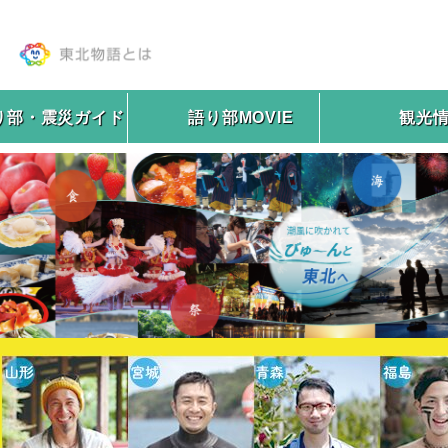
り部・震災ガイド
語り部MOVIE
観光