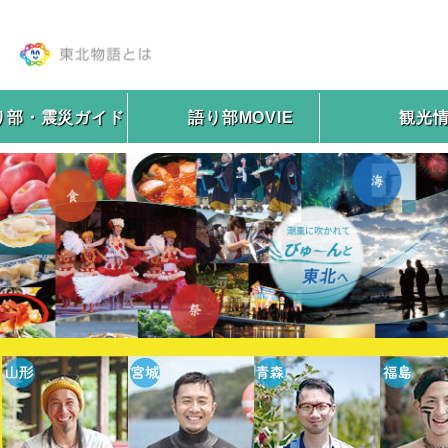
り部・震災ガイド
語り部MOVIE
観光