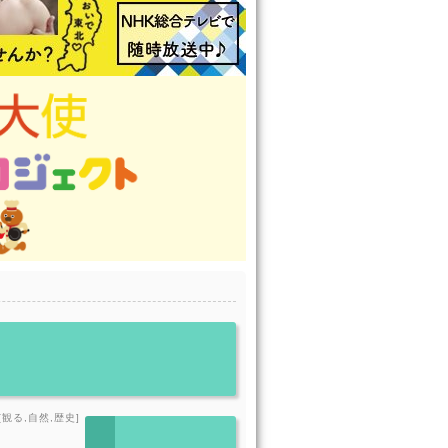
[観る,自然,歴史]