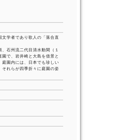
国文学者であり歌人の「落合直
頭、石州流二代目清水動閑（１
庭園で、岩井崎と大島を借景と
。庭園内には、日本でも珍しい
、それらが四季折々に庭園の姿