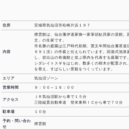
住所
宮城県気仙沼市松崎片浜１９７
煙雲館は、仙台藩伊達家御一家筆頭鮎貝家の居館。
文」の生家です。
市名勝の庭園は江戸時代初期、寛文年間仙台藩茶道
内容
６９１没）の作庭と伝えられています。回遊式池泉
し、岩出山の有備館と並ぶ県内を代表する庭園です
シダレイトスギをはじめ、数多くの樹木が配置され
を替え、すばらしい景観をつくっています。
エリア
気仙沼ゾーン
営業時間
９：００～１６：００
ＪＲ気仙沼駅から車で１５分
アクセス
三陸縦貫自動車道 登米東和ＩＣから車で７０分
駐車場
１０台
予約・問い合わ
煙雲館
せ