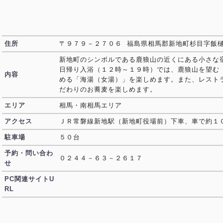
住所
〒９７９－２７０６ 福島県相馬郡新地町杉目字飯
新地町のシンボルである鹿狼山の近くにある小さな
日帰り入浴（１２時～１９時）では、鹿狼山を望む
内容
める「海湯（女湯）」を楽しめます。また、レスト
だわりのお蕎麦を楽しめます。
エリア
相馬・南相馬エリア
アクセス
ＪＲ常磐線新地駅（新地町役場前）下車、車で約１
駐車場
５０台
予約・問い合わ
０２４４－６３－２６１７
せ
PC関連サイトU
RL