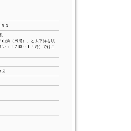
樋５０
宿。
「山湯（男湯）」と太平洋を眺
ラン（１２時～１４時）ではこ
０分