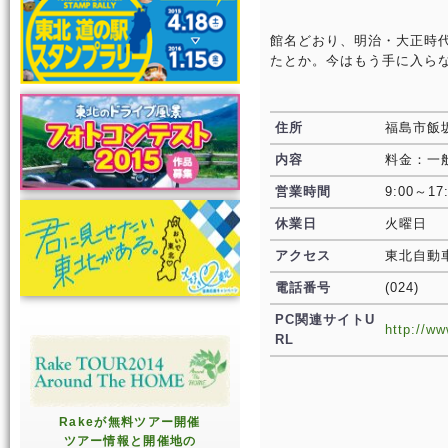
館名どおり、明治・大正時
たとか。今はもう手に入らな
住所
福島市飯坂
内容
料金：一般
営業時間
9:00～17
休業日
火曜日
アクセス
東北自動
電話番号
(024)
PC関連サイトU
http://w
RL
Rakeが無料ツアー開催
ツアー情報と開催地の