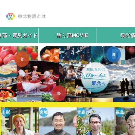
り部・震災ガイド
語り部MOVIE
観光