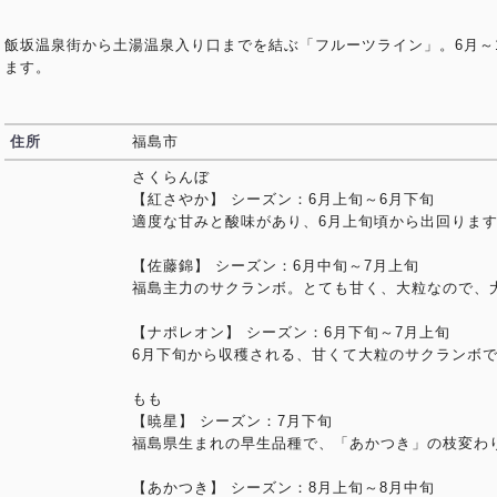
飯坂温泉街から土湯温泉入り口までを結ぶ「フルーツライン」。6月～
ます。
住所
福島市
さくらんぼ
【紅さやか】 シーズン：6月上旬～6月下旬
適度な甘みと酸味があり、6月上旬頃から出回りま
【佐藤錦】 シーズン：6月中旬～7月上旬
福島主力のサクランボ。とても甘く、大粒なので、
【ナポレオン】 シーズン：6月下旬～7月上旬
6月下旬から収穫される、甘くて大粒のサクランボ
もも
【暁星】 シーズン：7月下旬
福島県生まれの早生品種で、「あかつき」の枝変わ
【あかつき】 シーズン：8月上旬～8月中旬