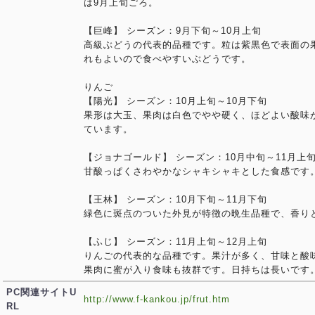
は9月上旬ごろ。
【巨峰】 シーズン：9月下旬～10月上旬
高級ぶどうの代表的品種です。粒は紫黒色で表面の
れもよいので食べやすいぶどうです。
りんご
【陽光】 シーズン：10月上旬～10月下旬
果形は大玉、果肉は白色でやや硬く、ほどよい酸味
ています。
【ジョナゴールド】 シーズン：10月中旬～11月上
甘酸っぱくさわやかなシャキシャキとした食感です
【王林】 シーズン：10月下旬～11月下旬
緑色に斑点のついた外見が特徴の晩生品種で、香り
【ふじ】 シーズン：11月上旬～12月上旬
りんごの代表的な品種です。果汁が多く、甘味と酸
果肉に蜜が入り食味も抜群です。日持ちは長いです
PC関連サイトU
http://www.f-kankou.jp/frut.htm
RL