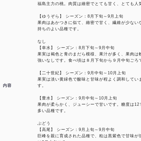
福島主力の桃。肉質は緻密でとても甘く、とても人
【ゆうぞら】 シーズン：8月下旬～9月上旬
果肉はあかつきに似て、緻密で甘く、繊維が少ない
持ちのよい品種です。
なし
【幸水】 シーズン：8月下旬～9月中旬
果実は褐色と青のまだら模様、果汁が多く、果肉は
強いなしです。食べ頃は８月下旬から９月中旬ごろ
【二十世紀】 シーズン：9月中旬～10月上旬
果実は淡い黄緑色で酸味と甘味が程よく調和してい
内容
す。
【豊水】 シーズン：9月中旬～10月上旬
果肉が柔らかく、ジューシーで甘いです。糖度は12
多い品種です。
ぶどう
【高尾】 シーズン：9月上旬～9月中旬
巨峰を親に育成された品種で、粒は黒紫色で甘味が