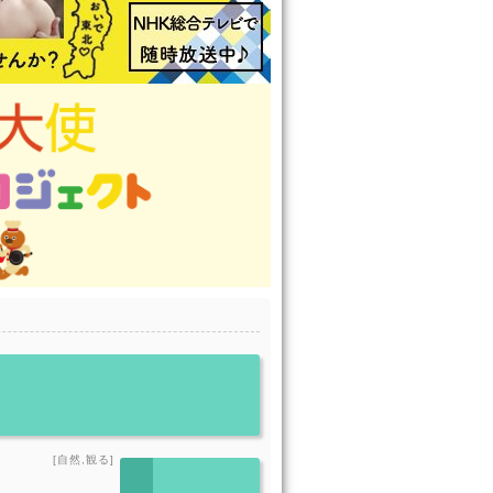
[自然,観る]