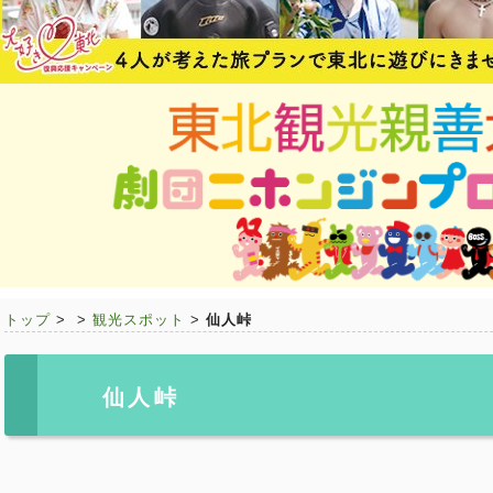
トップ
>
>
観光スポット
>
仙人峠
仙人峠