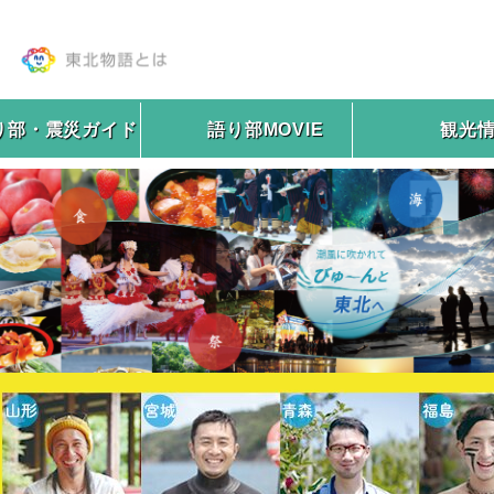
り部・震災ガイド
語り部MOVIE
観光