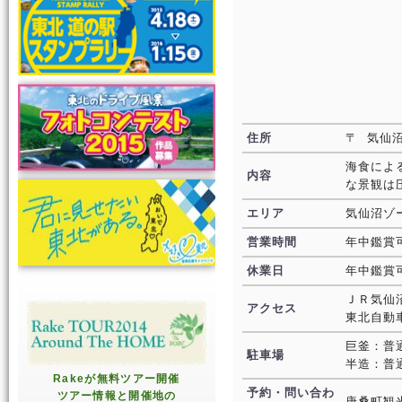
住所
〒 気仙
海食によ
内容
な景観は
エリア
気仙沼ゾ
営業時間
年中鑑賞
休業日
年中鑑賞
ＪＲ気仙
アクセス
東北自動
巨釜：普
駐車場
半造：普
Rakeが無料ツアー開催
予約・問い合わ
ツアー情報と開催地の
唐桑町観