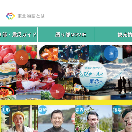
り部・震災ガイド
語り部MOVIE
観光