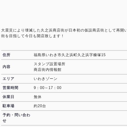
大震災により壊滅した久之浜商店街が日本初の仮設商店街として再開
街を目指して今日も開店致します！
住所
福島県いわき市久之浜町久之浜字糠塚15
スタンプ設置場所
内容
商店街内情報館
エリア
いわきゾーン
営業時間
9：00～17：00
休業日
無休
駐車場
約20台
予約・問い合わ
せ