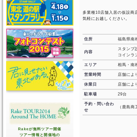
多業種10店舗入居の仮設
気軽にお越しください。
住所
福島県南相
スタンプ
内容
コインラ
エリア
相馬・南
営業時間
店舗によ
休業日
店舗によ
駐車場
29台
予約・問い合わ
（鹿島商工
せ
Rakeが無料ツアー開催
ツアー情報と開催地の