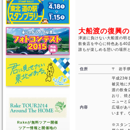
大船渡の復興の
津波に負けない大船渡の明
飲食店を中心に特色ある4
誰もが楽しめる憩いの場所
住所
〒 岩手県
平成23
被災地に
渡の飲食
おり、焼
ニューと
内容
広場があ
います。
Rakeが無料ツアー開催
※スタン
ツアー情報と開催地の