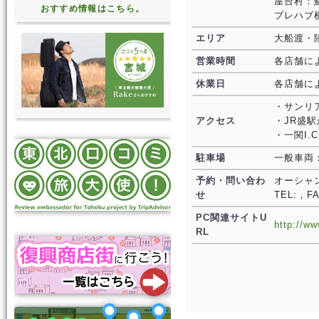
屋台村：
おすすめ情報はこちら。
プレハブ横
エリア
大船渡・
営業時間
各店舗に
休業日
各店舗に
・サンリ
アクセス
・JR盛
・一関I.
駐車場
一般車両
予約・問い合わ
オーシャ
せ
TEL:，FA
PC関連サイトU
http://w
RL