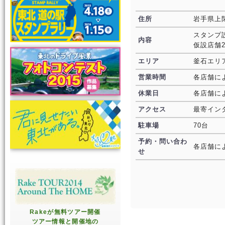
住所
岩手県上
スタンプ
内容
仮設店舗2
エリア
釜石エリ
営業時間
各店舗に
休業日
各店舗に
アクセス
最寄インタ
駐車場
70台
予約・問い合わ
各店舗に
せ
Rakeが無料ツアー開催
ツアー情報と開催地の