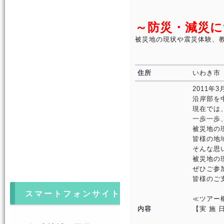
～防災・減災
被災地の現状や震災体験、
住所
いわき市
2011年
沿岸部を
現在では
一歩一歩
被災地の
皆様の地
そんな思
被災地の
ぜひご参
皆様のご
スマートフォンサイト
≪ツアー
内容
【実 施 
毎月1