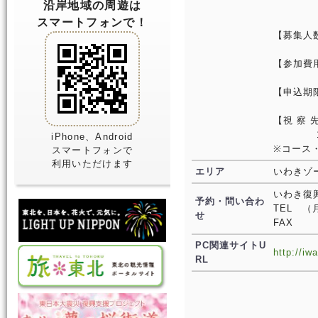
沿岸地域の周遊は
第二・
7月以
スマートフォンで！
【募集人
※定員
【参加費
（なお
【申込期
※定休
【視 察
10時出
iPhone、Android
※コース
スマートフォンで
利用いただけます
エリア
いわきゾ
いわき復
予約・問い合わ
TEL （
せ
FAX
PC関連サイトU
http://iw
RL