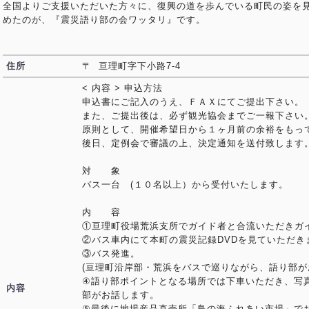
全国よりご支援いただいた方々に、復興の道を歩んでいる町民の姿を
めたのが、『震災語り部の会ワッタリ』です。
住所
〒 亘理町字下小路7-4
< 内容 > 申込方法
申込書にご記入のうえ、ＦＡＸにてご提出下さい。
また、ご提出後は、必ず観光協会までご一報下さい
原則として、開催希望日から１ヶ月前の余裕をもっ
後日、定例会で審議の上、決定通知を送付致します
対 象
バス一台 (１０名以上）から受付いたします。
内 容
①亘理町役場荒浜支所でガイド者と合流いただきガ
②バス車内にて本町の震災記録DVDを見ていただき
③バス発進。
(亘理町沿岸部・荒浜をバスで巡りながら、語り部
④語り部ポイントとなる場所では下車いただき、写
内容
部がお話します。
⑤最後に地場産品直売所「鳥の海ふれあい市場」で