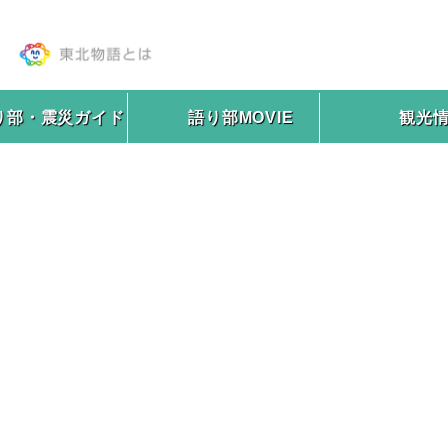
り部・震災ガイド
語り部MOVIE
観光