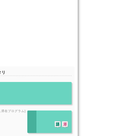
タリ
リ
,滞在プログラム]