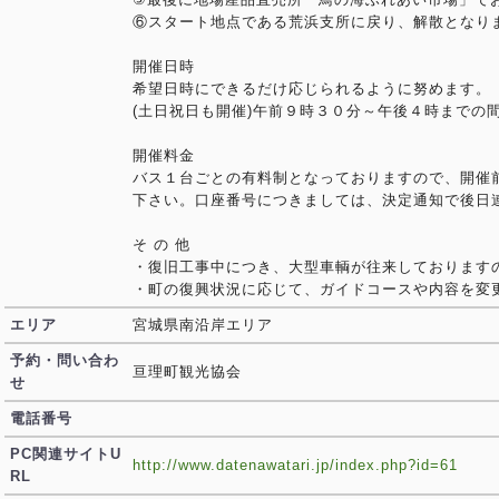
⑥スタート地点である荒浜支所に戻り、解散となり
開催日時
希望日時にできるだけ応じられるように努めます。
(土日祝日も開催)午前９時３０分～午後４時までの
開催料金
バス１台ごとの有料制となっておりますので、開催
下さい。口座番号につきましては、決定通知で後日
そ の 他
・復旧工事中につき、大型車輌が往来しております
・町の復興状況に応じて、ガイドコースや内容を変
エリア
宮城県南沿岸エリア
予約・問い合わ
亘理町観光協会
せ
電話番号
PC関連サイトU
http://www.datenawatari.jp/index.php?id=61
RL