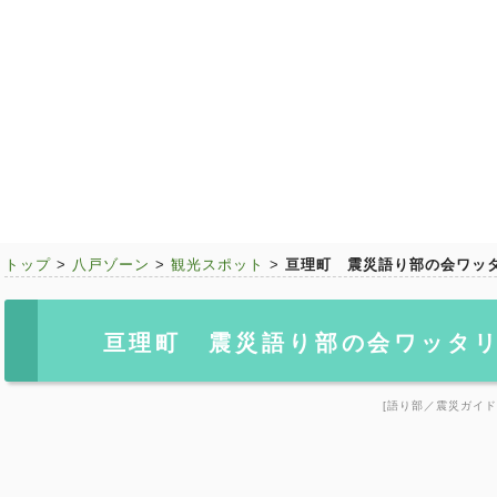
トップ
>
八戸ゾーン
>
観光スポット
>
亘理町 震災語り部の会ワッ
亘理町 震災語り部の会ワッタ
[語り部／震災ガイド