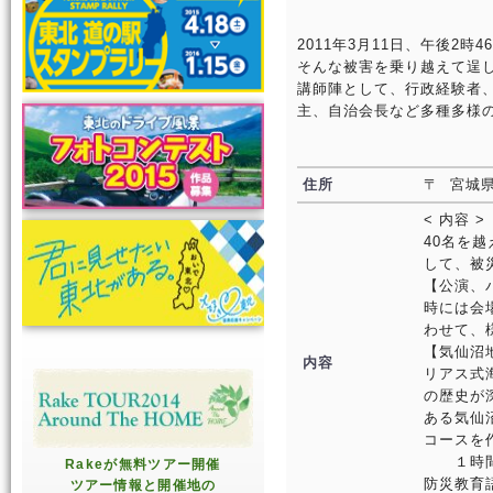
2011年3月11日、午後
そんな被害を乗り越えて逞
講師陣として、行政経験者
主、自治会長など多種多様
住所
〒 宮城
< 内容 
40名を
して、被
【公演、
時には会
わせて、
【気仙沼
内容
リアス式
の歴史が
ある気仙
コースを
１時間
Rakeが無料ツアー開催
防災教育語
ツアー情報と開催地の