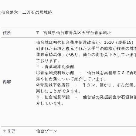
仙台藩六十二万石の居城跡
住所
〒 宮城県仙台市青葉区天守台青葉城址
仙台城は初代仙台藩主伊達政宗が、1610（慶長15
刻まれた石垣と復元された大手門の脇櫓が往事の城
達政宗騎馬像」があり、仙台の街を見下ろしていま
ております。
１．青葉城本丸会館
①青葉城資料展示館 － 仙台城を高精細ＣＧで再
涯や仙台藩について紹介しています。
内容
②青葉城下名店館 － 牛タン、笹かま、ずんだ餅
楽しむことができます。
２．仙台城見聞館 － 仙台城の発掘調査や石垣修
介しています。
エリア
仙台ゾーン