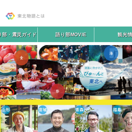
り部・震災ガイド
語り部MOVIE
観光