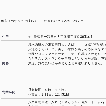
奥入瀬のすべてが味わえる、にぎわいとうるおいのスポット
住所
〒 青森県十和田市大字奥瀬字堰道39番地1
奥入瀬観光の東玄関口といえばココ、国道102号線
入瀬ろまんパーク。美しい景観が楽しめる広大なエ
公園やコニファーガーデン、芝生広場などがあり、
もちろんレストランや物産館などといった施設も充
内容
満足。旅の思い出が深まること間違いありません。
営業時間：９時～１８時。
営業時間
休業日：1月1日、12月31日
八戸自動車道・八戸北ＩＣから百石道路・下田百石Ｉ