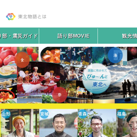
り部・震災ガイド
語り部MOVIE
観光