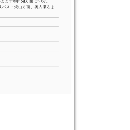
のまま十和田湖方面に50分。
鉄バス・焼山方面、奥入瀬ろま