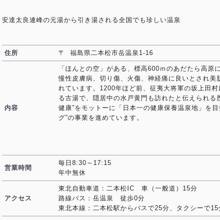
安達太良連峰の元湯から引き湯される全国でも珍しい温泉
住所
〒 福島県二本松市岳温泉1-16
「ほんとの空」がある、標高600ｍのあだたら高原
慢性皮膚病、切り傷、火傷、神経痛に良いとされ美
れています。1200年ほど前、征夷大将軍の坂上田
る古湯で、隠居中の水戸黄門も訪れたと伝えられる
内容
健康”をモットーに「日本一の健康保養温泉地」を目指
グ”の事業を進めています。
毎日8:30～17:15
営業時間
年中無休
東北自動車道：二本松IC 車（一般道）15分
アクセス
路線バス：岳温泉 徒歩0分
東北本線：二本松駅からバスで25分、タクシーで15