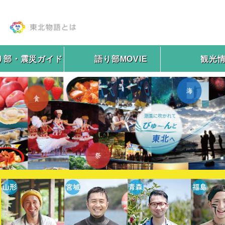
り部・震災ガイド
語り部MOVIE
観光