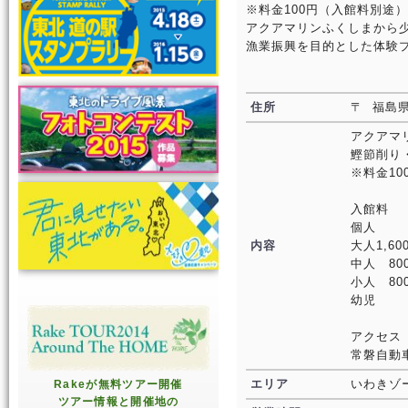
※料金100円（入館料別途）
アクアマリンふくしまから
漁業振興を目的とした体験
住所
〒 福島
アクアマ
鰹節削り
※料金1
入館料
個人 団
内容
大人1,6
中人 8
小人 8
幼児
アクセス
常磐自動
エリア
いわきゾ
Rakeが無料ツアー開催
ツアー情報と開催地の