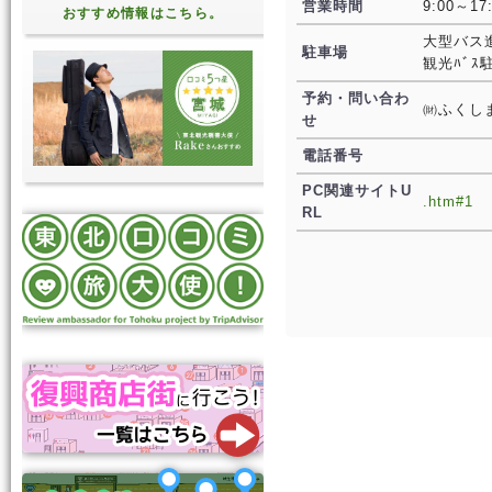
営業時間
9:00～17
おすすめ情報はこちら。
大型バス
駐車場
観光ﾊﾞｽ
予約・問い合わ
㈶ふくし
せ
電話番号
PC関連サイトU
.htm#1
RL