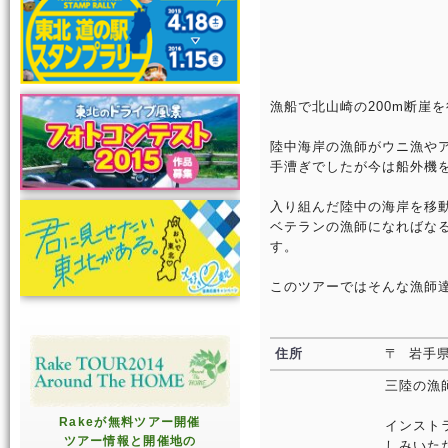
漁船で北山崎の200m断崖
陸中海岸の漁師がウニ漁や
手漕ぎでしたが今は船外機
入り組んだ陸中の海岸を移
ベテランの漁師になればな
す。
このツアーではそんな漁師
住所
〒 岩手県
三陸の漁
Rakeが無料ツアー開催
インスト
ツアー情報と開催地の
しみいた