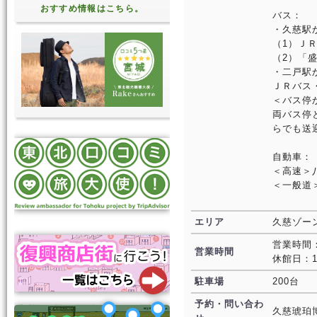
おすすめ情報はこちら。
バス：
・久慈駅
（1）Ｊ
（2）「
・二戸駅
ＪＲバス
＜バス停
両バス停
らでも送
自動車：
＜高速＞
＜一般道
エリア
久慈ゾー
営業時間：
営業時間
休館日：1
駐車場
200台
予約・問い合わ
久慈琥珀