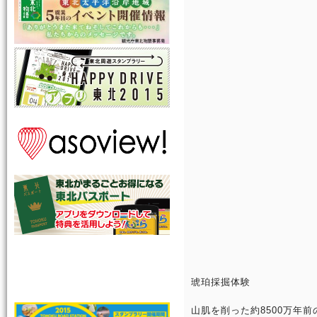
琥珀採掘体験
山肌を削った約8500万年