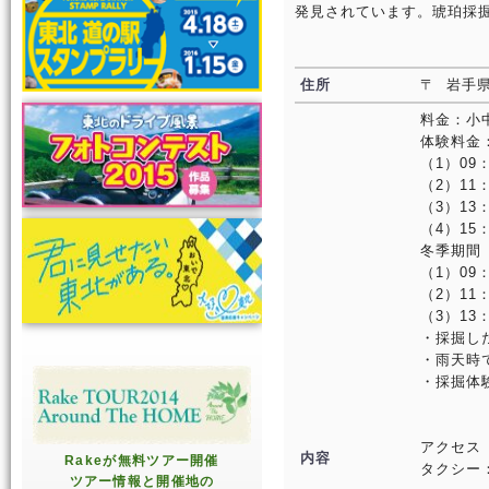
発見されています。琥珀採
住所
〒 岩手県
料金：小中
体験料金
（1）09：
（2）11：
（3）13：
（4）15：
冬季期間（
（1）09
（2）11
（3）13
・採掘し
・雨天時
・採掘体
アクセス
内容
Rakeが無料ツアー開催
タクシー
ツアー情報と開催地の