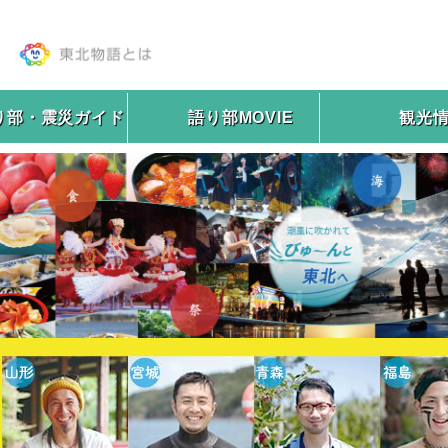
り部・震災ガイド
語り部MOVIE
観光