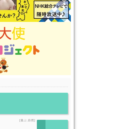
[遊ぶ,自然]