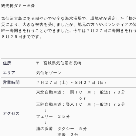
観光博ダミー画像
気仙沼大島にある穏やかで安全な海水浴場で、環境省が選定した「快
災により、大きな被害を受けましたが、地元の方々やボランティアの
唯一海開きを行うことができました。今年は７月２７日に海開きを行
８月２５日までです。
住所
〒 宮城県気仙沼市長崎
エリア
気仙沼ゾーン
営業時間
７月２７日（土）～８月２７日（日）
東北自動車道：一関ＩＣ 車（一般道）７０分
ｏｒ
三陸自動車道：登米ＩＣ 車（一般道）７５分
↓
アクセス
フェリー ２５分
↓
浦の浜港 タクシー ５分
徒歩 ３分