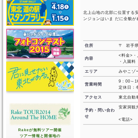
北上山地の北部に位置する
ンジョンはいま だに全貌
住所
〒 岩手県
<料金>・
内容
・入園料（
エリア
みやこゾ
9：00～1
営業時間
定休日：
アクセス
東北自動車
安家洞観
予約・問い合わ
せ
<電話>
Rakeが無料ツアー開催
ツアー情報と開催地の