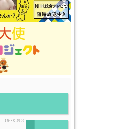
[食べる,買う]