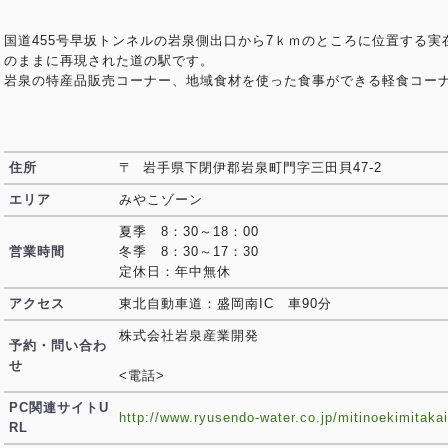
国道455号早坂トンネルの岩泉側出口から7ｋｍのところに位置する
のままに再現された道の駅です。
岩泉の特産品販売コーナー、地域食材を使った食事ができる軽食コー
住所
〒 岩手県下閉伊郡岩泉町門字三田貝47-2
エリア
みやこゾーン
夏季 8：30～18：00
営業時間
冬季 8：30～17：30
定休日：年中無休
アクセス
東北自動車道：盛岡南IC 車90分
株式会社岩泉産業開発
予約・問い合わ
せ
<電話>
PC関連サイトU
http://www.ryusendo-water.co.jp/mitinoekimitakai
RL