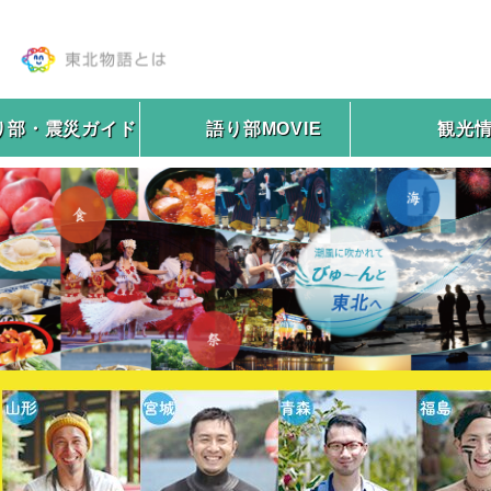
り部・震災ガイド
語り部MOVIE
観光