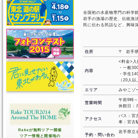
全国初の水産物専門の科学
岩手の漁場の歴史、伝統漁
民に伝わる民話など、興味
住所
〒 岩手県
<料金>入
・一般30
内容
・学生14
（20人
エリア
みやこゾ
午前9時～
営業時間
休館日：
バス：宮
アクセス
車：宮古
Rakeが無料ツアー開催
岩手県立
予約・問い合わ
ツアー情報と開催地の