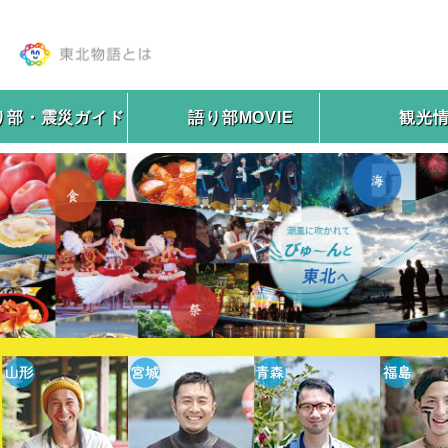
り部・震災ガイド
語り部MOVIE
観光