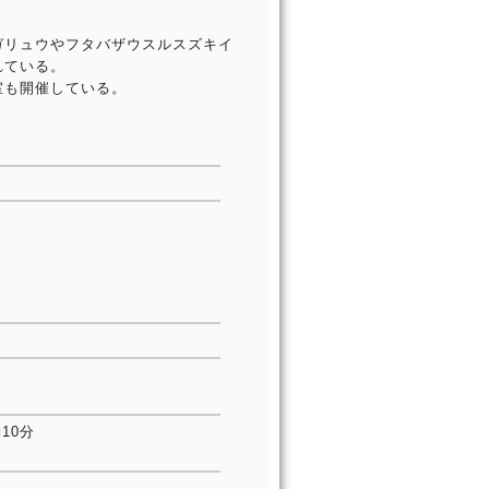
ガリュウやフタバザウスルスズキイ
れている。
室も開催している。
10分