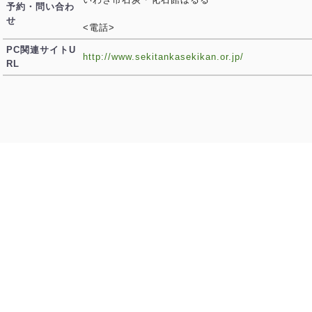
予約・問い合わ
せ
<電話>
PC関連サイトU
http://www.sekitankasekikan.or.jp/
RL