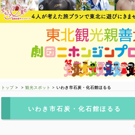
トップ
>
>
観光スポット
>
いわき市石炭・化石館ほるる
いわき市石炭・化石館ほるる