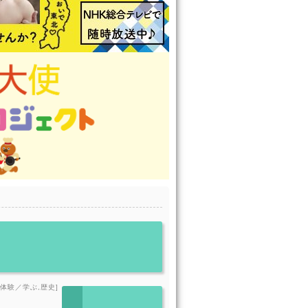
[体験／学ぶ,歴史]