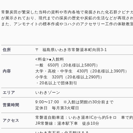
常磐炭田が繁栄した当時の資料や市内各地で発掘された化石群クビナ
が展示されており、現代までの採炭の歴史や炭鉱の生活などが再現さ
また、アンモナイトの標本作成やコハクのアクセサリー工作の体験教
住所
〒 福島県いわき市常磐湯本町向田3-1
<料金>●入館料
一般 650円（20名様以上580円）
内容
大学・高校・中学生 430円（20名様以上390円）
小学生 320円（20名様以上290円）
・20名以上で団体割引
エリア
いわきゾーン
9:00〜17:00 ※入館は閉館の30分前まで
営業時間
定休日 毎月第3火曜日
常磐道自動車道：いわき湯本ICから約5キロ 車で約
アクセス
JR常磐線：湯本駅下車 徒歩10分
いわき市石炭・化石館ほるる