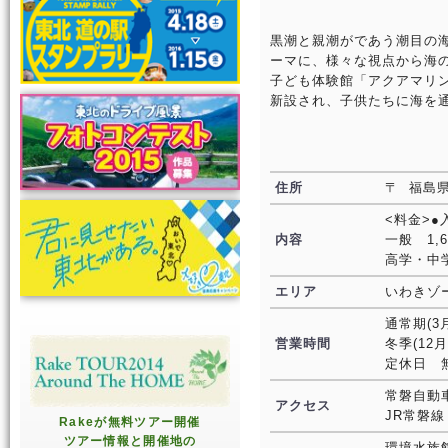
黒潮と親潮がであう潮目の
ーマに、様々な視点から海
子ども体験館「アクアマリン
新設され、子供たちに海を
住所
〒 福島
<料金>●
内容
一般 1,6
高学・中
エリア
いわきゾ
通常期(3月
営業時間
冬季(12月
定休日 
常磐自動車
アクセス
JR常磐
Rakeが無料ツアー開催
ツアー情報と開催地の
環境水族