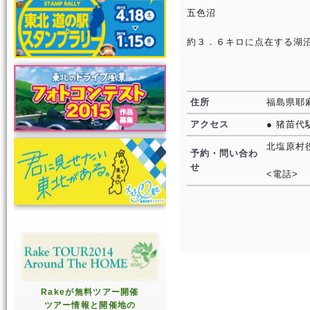
五色沼
約３．６キロに点在する湖
住所
福島県耶
アクセス
● 猪苗代
北塩原村
予約・問い合わ
せ
<電話>
Rakeが無料ツアー開催
ツアー情報と開催地の