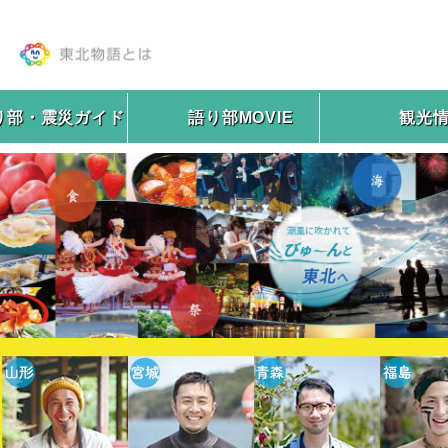
り部・震災ガイド
語り部MOVIE
観光