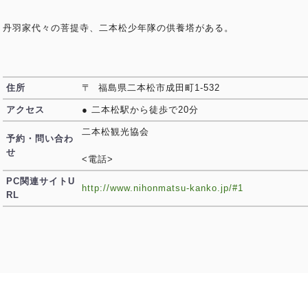
丹羽家代々の菩提寺、二本松少年隊の供養塔がある。
住所
〒 福島県二本松市成田町1-532
アクセス
● 二本松駅から徒歩で20分
二本松観光協会
予約・問い合わ
せ
<電話>
PC関連サイトU
http://www.nihonmatsu-kanko.jp/#1
RL