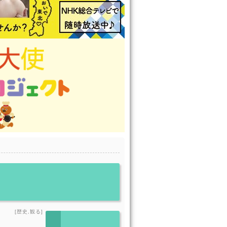
[歴史,観る]