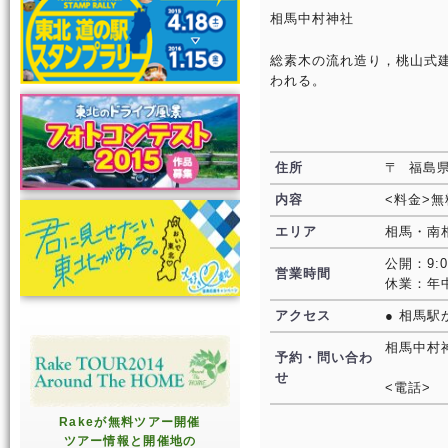
相馬中村神社
総素木の流れ造り，桃山式
われる。
住所
〒 福島
内容
<料金>無
エリア
相馬・南
公開：9:00
営業時間
休業：年
アクセス
● 相馬駅
相馬中村
予約・問い合わ
せ
<電話>
Rakeが無料ツアー開催
ツアー情報と開催地の