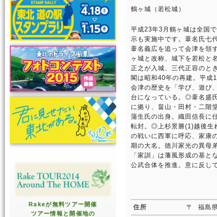
鶴ヶ城（若松城）
平成23年3月鶴ヶ城は全国
示も実施中です。葦名氏七代直
葦名義広を追って会津を領
ヶ城と改称、城下を若松と名
正之が入城、三代正容のと
閣は昭和40年の再建。平成
会津の歴史を「学び、遊び
台になっている。◎葦名盛氏
に拠り、畠山・田村・二階堂
蒲生氏の出身。織田信長に
転封。◎上杉景勝(1)越後
の戦いに西軍に呼応、家康の
期の大名。徳川家光の異母
「家訓」は藩風形成の基とな
公武合体を推進。意に反し
Rakeが無料ツアー開催
住所
〒 福島県
ツアー情報と開催地の