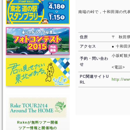
南端の峠で，十和田湖の代
住所
〒 秋田
アクセス
● 十和田
小坂町観
予約・問い合わ
せ
<電話>
PC関連サイトU
http://w
RL
Rakeが無料ツアー開催
ツアー情報と開催地の