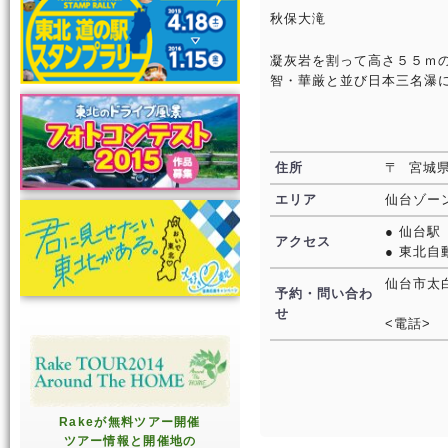
秋保大滝
凝灰岩を割って高さ５５ｍ
智・華厳と並び日本三名瀑
住所
〒 宮城
エリア
仙台ゾー
● 仙台
アクセス
● 東北自
仙台市太
予約・問い合わ
せ
<電話>
Rakeが無料ツアー開催
ツアー情報と開催地の