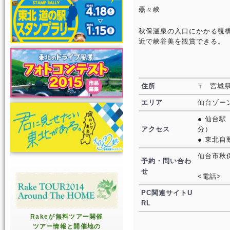
磊々峡
秋保温泉の入口にかかる覗
近で峡谷美を観賞できる。
住所
〒 宮城
エリア
仙台ゾー
● 仙台
アクセス
分）
● 東北自
仙台市秋
予約・問い合わ
せ
<電話>
PC関連サイトU
RL
Rakeが無料ツアー開催
ツアー情報と開催地の