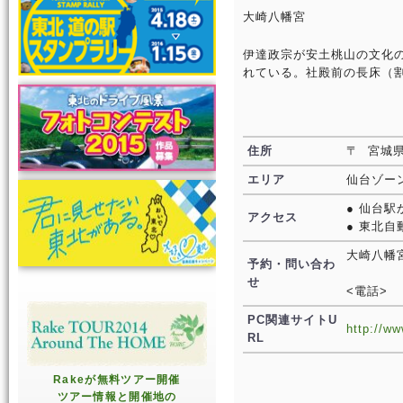
大崎八幡宮
伊達政宗が安土桃山の文化
れている。社殿前の長床（
住所
〒 宮城
エリア
仙台ゾー
● 仙台駅
アクセス
● 東北自
大崎八幡
予約・問い合わ
せ
<電話>
PC関連サイトU
http://ww
RL
Rakeが無料ツアー開催
ツアー情報と開催地の