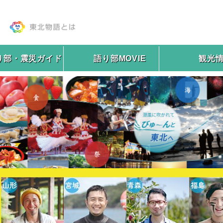
り部・震災ガイド
語り部MOVIE
観光