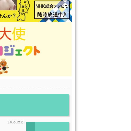
[観る,歴史]