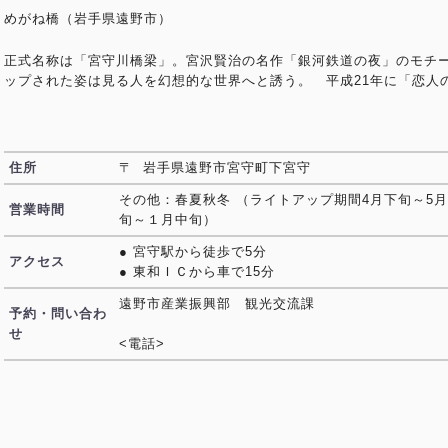
めがね橋（岩手県遠野市）
正式名称は「宮守川橋梁」。宮沢賢治の名作「銀河鉄道の夜」のモチ
ップされた姿は見る人を幻想的な世界へと誘う。 平成21年に「恋人
住所
〒 岩手県遠野市宮守町下宮守
その他：春夏秋冬 （ライトアップ期間4月下旬～5月
営業時間
旬～１月中旬）
● 宮守駅から徒歩で5分
アクセス
● 東和ＩＣから車で15分
遠野市産業振興部 観光交流課
予約・問い合わ
せ
<電話>