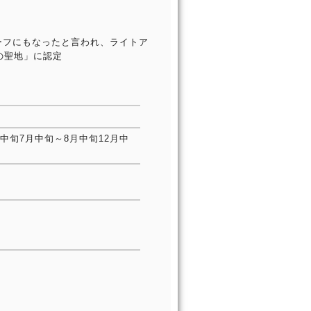
ーフにもなったと言われ、ライトア
の聖地」に認定
中旬7月中旬～8月中旬12月中