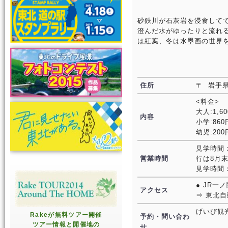
砂鉄川が石灰岩を浸食してで
澄んだ水がゆったりと流れ
は紅葉、冬は水墨画の世界
住所
〒 岩手
<料金>
大人:1,6
内容
小学:86
幼児:20
見学時間：3
営業時間
行は8月
見学時間：
● JR
アクセス
⇒ 東北
げいび観
Rakeが無料ツアー開催
予約・問い合わ
ツアー情報と開催地の
せ