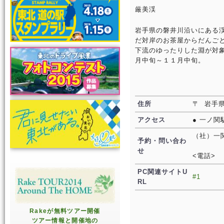
厳美渓
岩手県の磐井川沿いにある
だ対岸のお茶屋からだんご
下流のゆったりした淵が対
月中旬～１１月中旬。
住所
〒 岩手
アクセス
● 一ノ関
（社）一
予約・問い合わ
せ
<電話>
PC関連サイトU
#1
RL
Rakeが無料ツアー開催
ツアー情報と開催地の