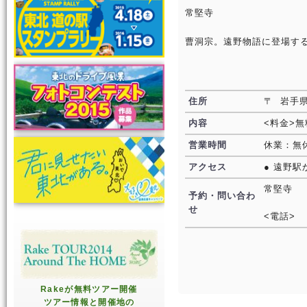
常堅寺
曹洞宗。遠野物語に登場す
住所
〒 岩手県
内容
<料金>無
営業時間
休業：無
アクセス
● 遠野駅
常堅寺
予約・問い合わ
せ
<電話>
Rakeが無料ツアー開催
ツアー情報と開催地の