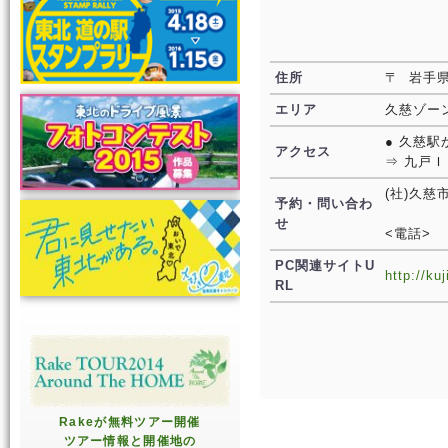
住所
〒 岩手
エリア
久慈ゾー
● 久慈駅
アクセス
⇒ 九戸Ｉ
(社)久慈
予約・問い合わ
せ
<電話>
PC関連サイトU
http://ku
RL
Rakeが無料ツアー開催
ツアー情報と開催地の