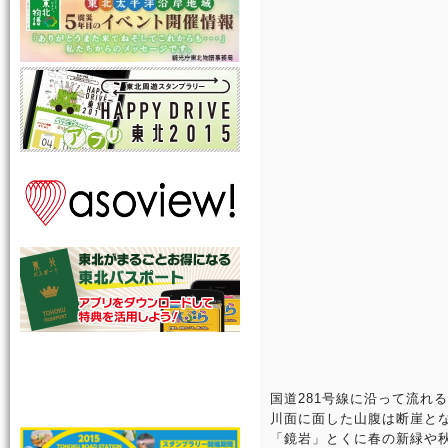
国道281号線に沿って流れ
川面に面した山腹は断崖と
「鏡岩」とくに春の新緑や