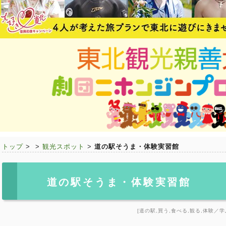
トップ
>
>
観光スポット
>
道の駅そうま・体験実習館
道の駅そうま・体験実習館
[道の駅,買う,食べる,観る,体験／学