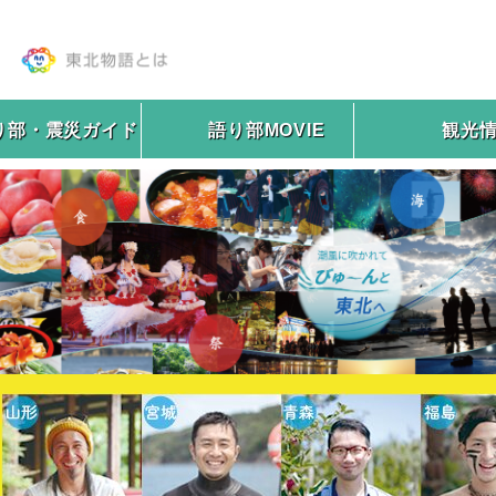
り部・震災ガイド
語り部MOVIE
観光