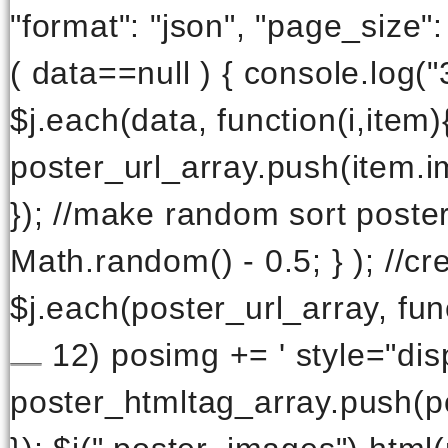
"format": "json", "page_size": 
( data==null ) { console.log("3
$j.each(data, function(i,item)
poster_url_array.push(item.im
}); //make random sort poster_
Math.random() - 0.5; } ); //c
$j.each(poster_url_array, fun
12) posimg += ' style="disp
poster_htmltag_array.push(po