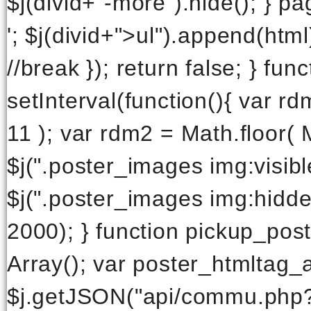
$j(divid+"-more").hide(); } pa
'; $j(divid+">ul").append(html
//break }); return false; } fun
setInterval(function(){ var r
11 ); var rdm2 = Math.floor( 
$j(".poster_images img:visibl
$j(".poster_images img:hidde
2000); } function pickup_post
Array(); var poster_htmltag_
$j.getJSON("api/commu.php?ca