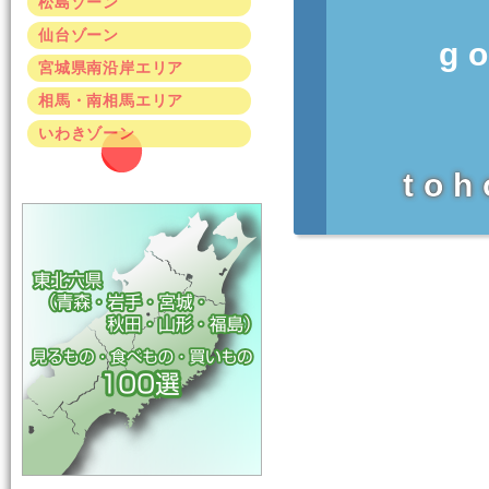
松島ゾーン
仙台ゾーン
g
宮城県南沿岸エリア
相馬・南相馬エリア
いわきゾーン
toh