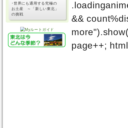
.loadinganime
･世界にも通用する究極の
お土産 ～「新しい東北」
の挑戦
&& count%dis
more").show()
page++; html