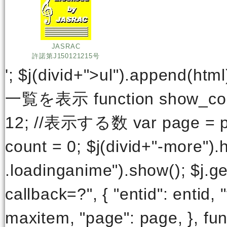
JASRAC
許諾第J150121215号
'; $j(divid+">ul").append(htm
一覧を表示 function show_commu
12; //表示する数 var page = par
count = 0; $j(divid+"-more").h
.loadinganime").show(); $j
callback=?", { "entid": entid, 
maxitem, "page": page, }, func