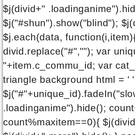
$j(divid+" .loadinganime").hide
$j("#shun").show("blind"); $j(d
$j.each(data, function(i,item)
divid.replace("#",""); var uni
"+item.c_commu_id; var cat_n
triangle background html = '
$j("#"+unique_id).fadeIn("slow
.loadinganime").hide(); count
count%maxitem==0){ $j(divid