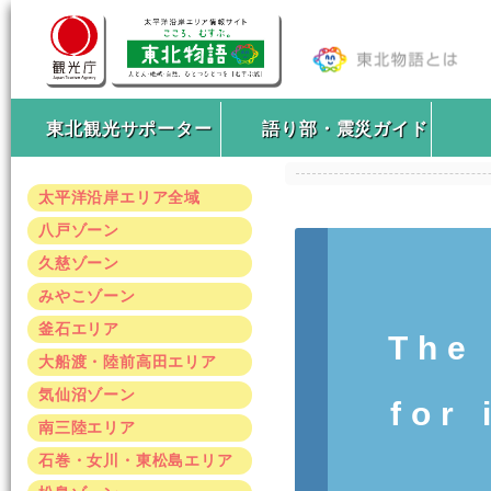
東北観光サポーター
語り部・震災ガイド
太平洋沿岸エリア全域
八戸ゾーン
久慈ゾーン
みやこゾーン
釜石エリア
The
大船渡・陸前高田エリア
気仙沼ゾーン
for 
南三陸エリア
石巻・女川・東松島エリア