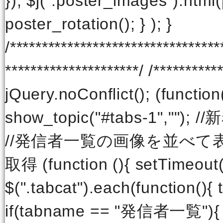
}); $j(".poster_images").html(
poster_rotation(); } ); }
/***************************
*********************/ /**********
jQuery.noConflict(); (functio
show_topic("#tabs-1","")
//発信者一覧の画像を並べて
取得 (function (){ setTimeout(f
$(".tabcat").each(function(){ 
if(tabname == "発信者一覧"){ 